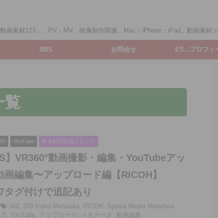
画素材123」、PV・MV、映像制作関連、Mac・iPhone・iPad。動画素材.c
BBS
お問合せ
ES...プロフ
一覧
60
YouTube
映像制作関連トピック
 S】VR360°動画撮影・編集・YouTubeアッ
動画編集〜アップロード編【RICOH】
0.27タグ付けで追記あり
360
,
360 Video Metadata
,
RICOH
,
Spatial Media Metadata
 S
,
YouTube
,
アップロード
,
メタデータ
,
動画編集