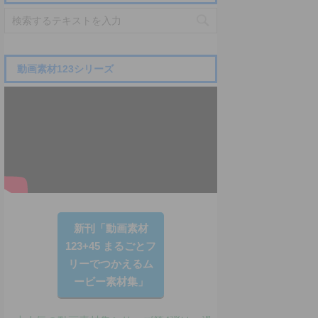
動画素材123シリーズ
新刊「動画素材
123+45 まるごとフ
リーでつかえるム
ービー素材集」