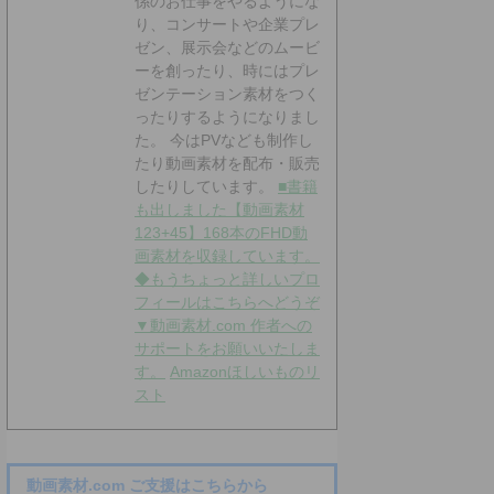
係のお仕事をやるようにな
り、コンサートや企業プレ
ゼン、展示会などのムービ
ーを創ったり、時にはプレ
ゼンテーション素材をつく
ったりするようになりまし
た。 今はPVなども制作し
たり動画素材を配布・販売
したりしています。
■書籍
も出しました【動画素材
123+45】168本のFHD動
画素材を収録しています。
◆もうちょっと詳しいプロ
フィールはこちらへどうぞ
▼動画素材.com 作者への
サポートをお願いいたしま
す。
Amazonほしいものリ
スト
動画素材.com ご支援はこちらから