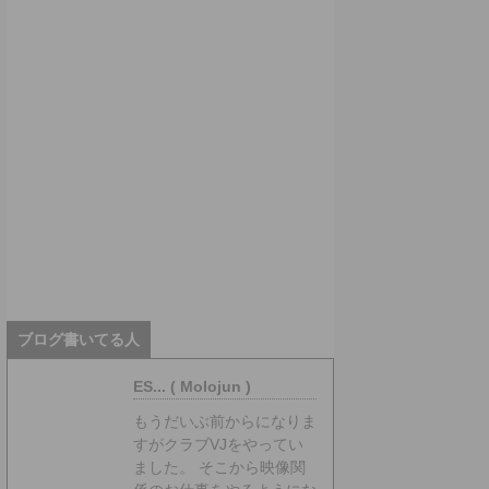
ブログ書いてる人
ES... ( Molojun )
もうだいぶ前からになりま
すがクラブVJをやってい
ました。 そこから映像関