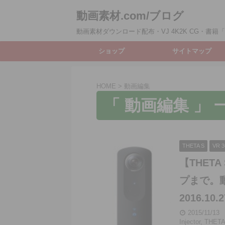
動画素材.com/ブログ
動画素材ダウンロード配布・VJ 4K2K CG・書籍「動
ショップ
サイトマップ
HOME
>
動画編集
「 動画編集 」 
THETA S
VR 3
【THETA
プまで。
2016.1
2015/11/13
Injector
,
THETA