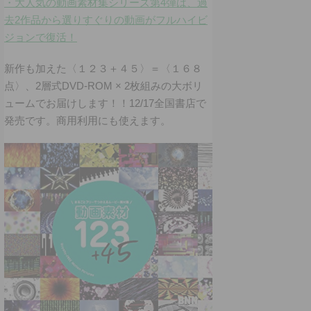
・大人気の動画素材集シリーズ第4弾は、過
去2作品から選りすぐりの動画がフルハイビ
ジョンで復活！
新作も加えた〈１２３＋４５〉＝〈１６８
点〉、2層式DVD-ROM × 2枚組みの大ボリ
ュームでお届けします！！12/17全国書店で
発売です。商用利用にも使えます。