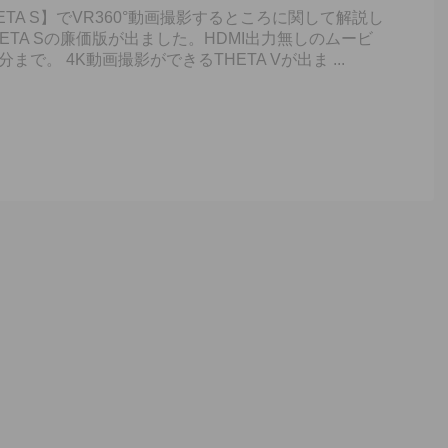
ETA S】でVR360°動画撮影するところに関して解説し
HETA Sの廉価版が出ました。HDMI出力無しのムービ
まで。 4K動画撮影ができるTHETA Vが出ま ...