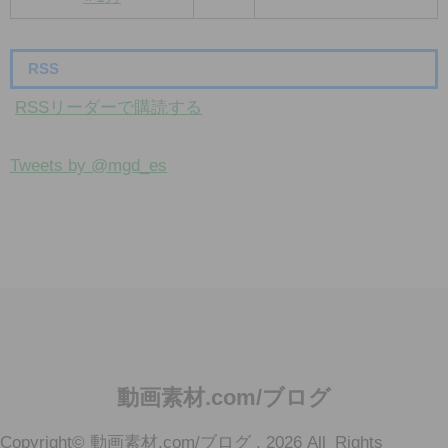
RSS
RSSリーダーで購読する
Tweets by @mgd_es
動画素材.com/ブログ
動画素材ダウンロード配布・VJ 4K2K CG・書籍「動画素材123」、PV・
Copyright© 動画素材.com/ブログ , 2026 All Rights