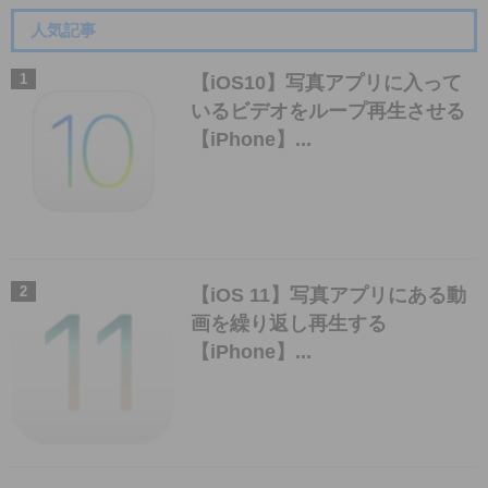
人気記事
【iOS10】写真アプリに入って
いるビデオをループ再生させる
【iPhone】...
【iOS 11】写真アプリにある動
画を繰り返し再生する
【iPhone】...