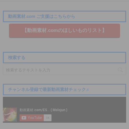
動画素材.com ご支援はこちらから
【動画素材.co​mのほしいものリスト】
検索する
チャンネル登録で最新動画素材チェック♬