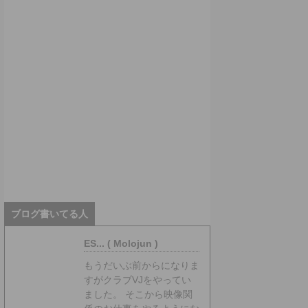
ブログ書いてる人
ES... ( Molojun )
もうだいぶ前からになりま
すがクラブVJをやってい
ました。 そこから映像関