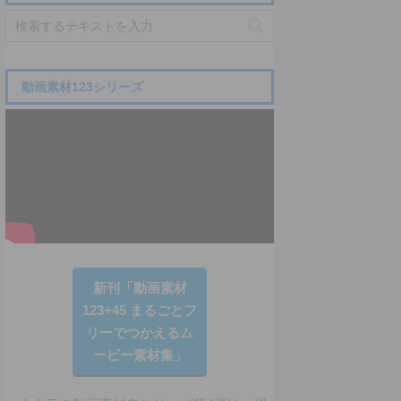
動画素材123シリーズ
新刊「動画素材
123+45 まるごとフ
リーでつかえるム
ービー素材集」