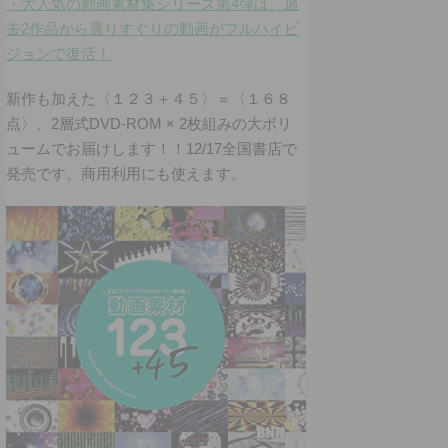
・大人気の動画素材集シリーズ第4弾は、過
去2作品から選りすぐりの動画がフルハイビ
ジョンで復活！
新作も加えた〈１２３＋４５〉＝〈１６８
点〉、2層式DVD-ROM × 2枚組みの大ボリ
ュームでお届けします！！12/17全国書店で
発売です。商用利用にも使えます。