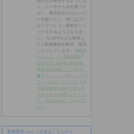
係のお仕事をやるようにな
り、コンサートや企業プレ
ゼン、展示会などのムービ
ーを創ったり、時にはプレ
ゼンテーション素材をつく
ったりするようになりまし
た。 今はPVなども制作し
たり動画素材を配布・販売
したりしています。
■書籍
も出しました【動画素材
123+45】168本のFHD動
画素材を収録しています。
◆もうちょっと詳しいプロ
フィールはこちらへどうぞ
▼動画素材.com 作者への
サポートをお願いいたしま
す。
Amazonほしいものリ
スト
動画素材.com ご支援はこちらから