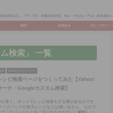
画素材123」、PV・MV、映像制作関連、Mac・iPhone・iPad。動画素材.c
BBS
お問合せ
ES...プロフ
タム検索」 一覧
検索
Yahoo!カスタムサーチ
シピ検索ページをつくってみた【Yahoo!
ーチ・Googleカスタム検索】
事が多く、ネットでレシピ検索をする事があるのです
りクックパッドや楽天レシピなどは使いません。 なので
にクックパッドが上位に沢山出るのがだいぶ鬱陶しい