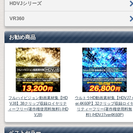
HDVJシリーズ
VR360
お勧め商品
フルハイビジョン動画素材集【HD
ウルトラHD動画素材集【HDVJ7 
VJ8】38クリップ収録ロイヤリテ
er.4K60P】32クリップ収録ロイ
ィーフリー(著作権使用料無料) (HD
リティーフリー(著作権使用料無
VJ8)
料) (HDVJ7ver4K60P)
ベストセラー