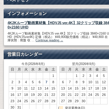
インフォメーション
4K2Kループ動画素材集【HDVJ5 ver.4K】32クリップ収録 38
0×2160 UHD
4K2Kループ動画素材集【HDVJ5 ver.4K】32クリップ収録 3840×2160 U
HD (HDVJ5ver4K) 定価（税込） ¥49,800販売価格（税込） ¥49,800 在
庫状態 : 廃盤 収 …
Continue reading
→
営業日カレンダー
今月(2026年8月)
翌月(2026年9月)
日
月
火
水
木
金
土
日
月
火
水
木
金
土
1
1
2
3
4
5
2
3
4
5
6
7
8
6
7
8
9
10
11
12
9
10
11
12
13
14
15
13
14
15
16
17
18
19
16
17
18
19
20
21
22
20
21
22
23
24
25
26
23
24
25
26
27
28
29
27
28
29
30
30
31
(
発送業務休日)