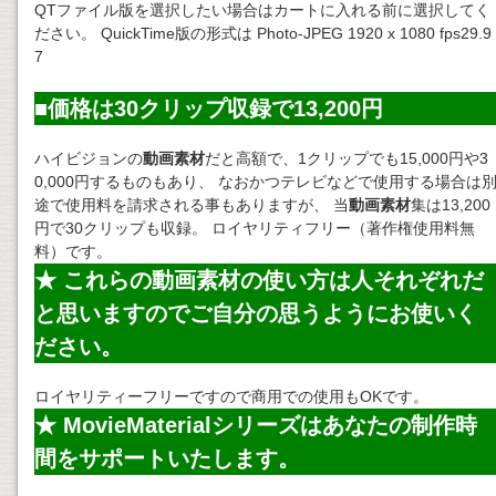
QTファイル版を選択したい場合はカートに入れる前に選択してく
ださい。 QuickTime版の形式は Photo-JPEG 1920 x 1080 fps29.9
7
■価格は30クリップ収録で13,200円
ハイビジョンの
動画素材
だと高額で、1クリップでも15,000円や3
0,000円するものもあり、 なおかつテレビなどで使用する場合は
途で使用料を請求される事もありますが、 当
動画素材
集は13,200
円で30クリップも収録。 ロイヤリティフリー（著作権使用料無
料）です。
★ これらの
動画素材
の使い方は人それぞれだ
と思いますのでご自分の思うようにお使いく
ださい。
ロイヤリティーフリーですので商用での使用もOKです。
★ MovieMaterialシリーズはあなたの制作時
間をサポートいたします。