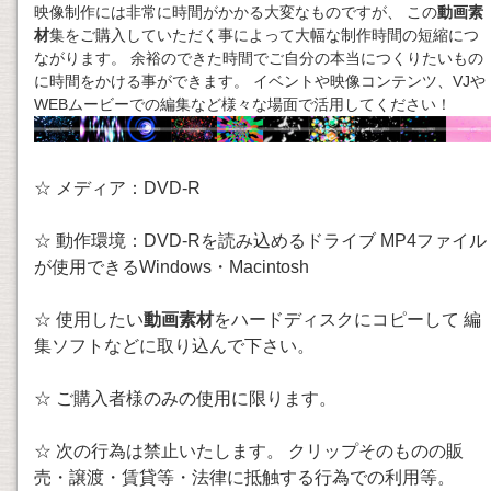
映像制作には非常に時間がかかる大変なものですが、 この
動画素
材
集をご購入していただく事によって大幅な制作時間の短縮につ
ながります。 余裕のできた時間でご自分の本当につくりたいもの
に時間をかける事ができます。 イベントや映像コンテンツ、VJや
WEBムービーでの編集など様々な場面で活用してください！
☆ メディア：DVD-R
☆ 動作環境：DVD-Rを読み込めるドライブ MP4ファイル
が使用できるWindows・Macintosh
☆ 使用したい
動画素材
をハードディスクにコピーして 編
集ソフトなどに取り込んで下さい。
☆ ご購入者様のみの使用に限ります。
☆ 次の行為は禁止いたします。 クリップそのものの販
売・譲渡・賃貸等・法律に抵触する行為での利用等。