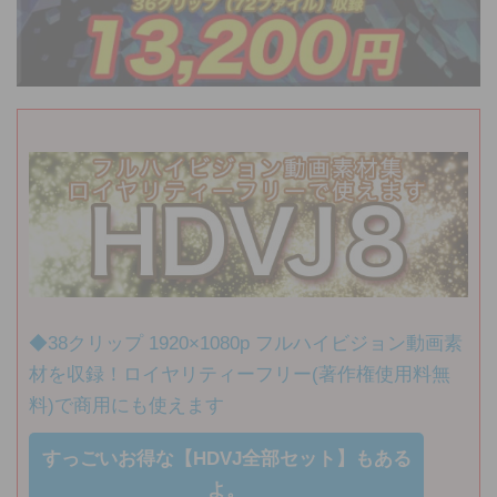
◆38クリップ 1920×1080p フルハイビジョン動画素
材を収録！ロイヤリティーフリー(著作権使用料無
料)で商用にも使えます
すっごいお得な【HDVJ全部セット】もある
よ。