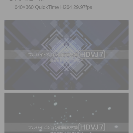
640×360 QuickTime H264 29.97fps