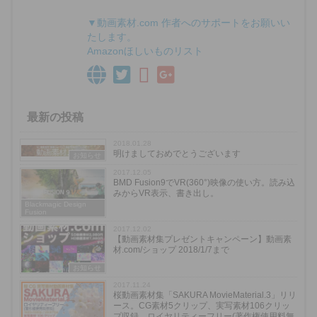
▼動画素材.com 作者へのサポートをお願いい
たします。
Amazonほしいものリスト
最新の投稿
2018.01.28
明けましておめでとうございます
お知らせ
2017.12.05
BMD Fusion9でVR(360°)映像の使い方。読み込
みからVR表示、書き出し。
Blackmagic Design
Fusion
2017.12.02
【動画素材集プレゼントキャンペーン】動画素
材.com/ショップ 2018/1/7まで
お知らせ
2017.11.24
桜動画素材集「SAKURA MovieMaterial.3」リリ
ース。CG素材5クリップ、実写素材106クリッ
プ収録。ロイヤリティーフリー(著作権使用料無